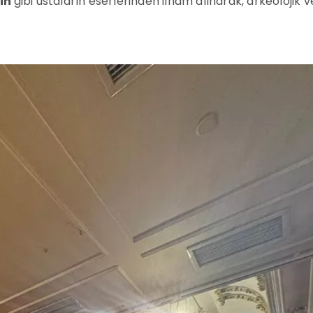
in
gibi ustaların eserlerinden ilham alınarak, arkeolojik v