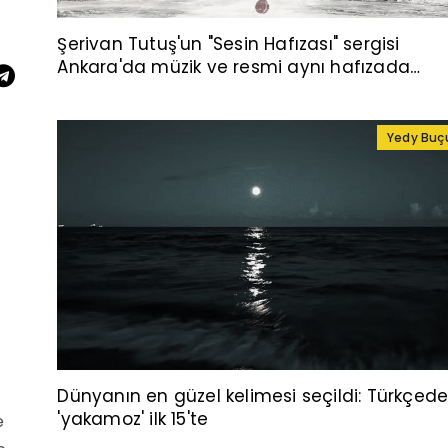
Şerivan Tutuş'un "Sesin Hafızası" sergisi
Ankara'da müzik ve resmi aynı hafızada
buluşturuyor
Yedy Buç
Dünyanın en güzel kelimesi seçildi: Türkçed
'yakamoz' ilk 15'te
e