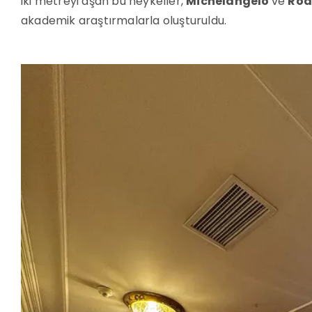
iki metreyi aşan bu heykeller,
Michelangelo
ve
Rod
akademik araştırmalarla oluşturuldu.