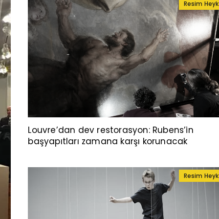
Resim Heyk
Louvre’dan dev restorasyon: Rubens’in
başyapıtları zamana karşı korunacak
Resim Heyk