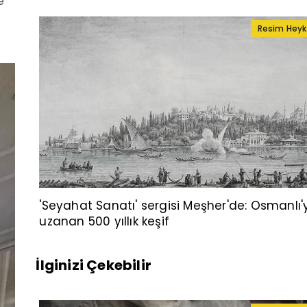
e
Resim Heyk
'Seyahat Sanatı' sergisi Meşher'de: Osmanlı'
uzanan 500 yıllık keşif
İlginizi Çekebilir