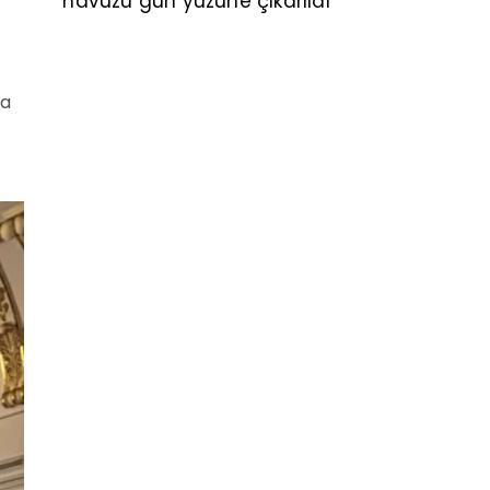
havuzu gün yüzüne çıkarıldı
la