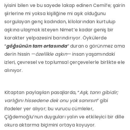
iyisini bilen ve bu sayede lakap edinen Cemil’e; şairin
şiirlerine mi yoksa kişiliğine mi aşık olduğunu
sorgulayan genç kadından, kilolarından kurtulup
aşkına ulaşmak isteyen Nimet’e kadar geniş bir
karakter yelpazesini barındırıyor. Öykülerde
“
göğsünün tam ortasında
” duran o görünmez ama
derin hissin —
özellikle aşkın
— insan yaşamındaki
izleri, çevresel ve toplumsal çerçevelerle birlikte ele
alınıyor.
Kitaptan paylaşılan pasajlarda, “
Aşk, tanrı gibidir;
varlığını hissedene dek onu yok sanırsın
” gibi
ifadeler yer alıyor; bu vurucu cümleler,
Çiğdemoğlu’nun duyguları yalın ve etkileyici bir dille
okura aktarma biçimini ortaya koyuyor.