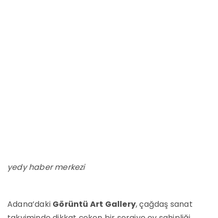
yedy haber merkezi
Adana’daki
Görüntü Art Gallery
, çağdaş sanat
takviminde dikkat çeken bir sergiye ev sahipliği