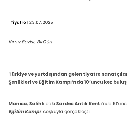
Tiyatro
| 23.07.2025
Kımız Bozkır, BirGün
Türkiye ve yurtdışından gelen tiyatro sanatçılar
Şenlikleri ve Eğitim Kampı’nda 10’uncu kez bulu
Manisa
,
Salihli
’deki
Sardes Antik Kenti
’nde 10’unc
Eğitim Kampı
’ coşkuyla gerçekleşti.