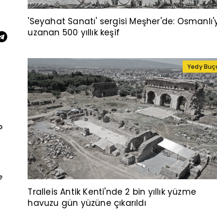
'Seyahat Sanatı' sergisi Meşher'de: Osmanlı'
uzanan 500 yıllık keşif
Yedy Buç
o
e
Tralleis Antik Kenti'nde 2 bin yıllık yüzme
havuzu gün yüzüne çıkarıldı