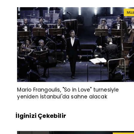
Müz
Mario Frangoulis, "So in Love" turnesiyle
yeniden İstanbul'da sahne alacak
İlginizi Çekebilir