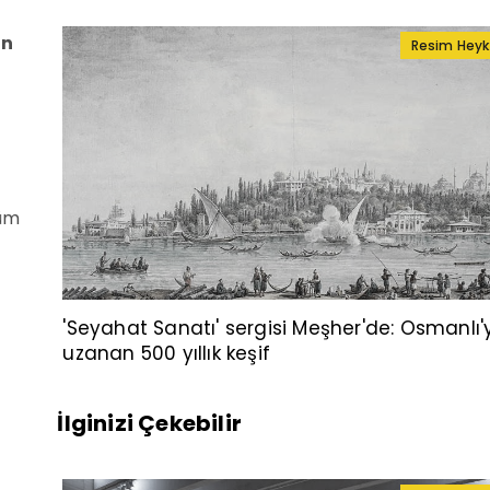
in
Resim Heyk
şüm
'Seyahat Sanatı' sergisi Meşher'de: Osmanlı'
uzanan 500 yıllık keşif
İlginizi Çekebilir