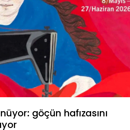
önüyor: göçün hafızasını
ıyor