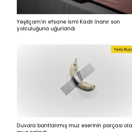
Yeşilçam’ın efsane ismi Kadir İnanır son
yolculuğuna uğurlandı
Yedy Buç
Duvara bantlanmış muz eserinin parçası ol