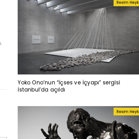
Resim Heyk
.
Yoko Ono’nun “İçses ve İçyapı” sergisi
İstanbul’da açıldı
Resim Heyk