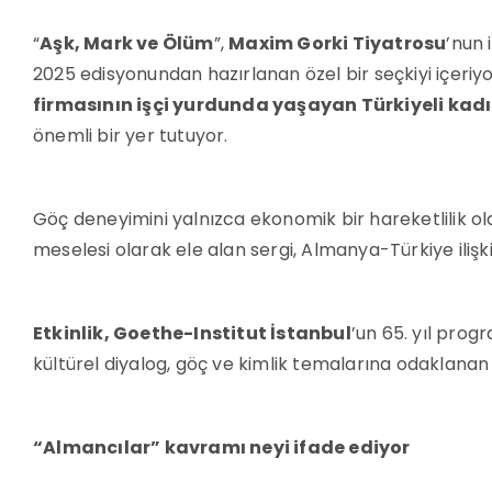
“
Aşk, Mark ve Ölüm
”,
Maxim Gorki Tiyatrosu
’nun 
2025 edisyonundan hazırlanan özel bir seçkiyi içeriyor.
firmasının işçi yurdunda yaşayan Türkiyeli kad
önemli bir yer tutuyor.
Göç deneyimini yalnızca ekonomik bir hareketlilik ola
meselesi olarak ele alan sergi, Almanya-Türkiye ilişki
Etkinlik, Goethe-Institut İstanbul
’un 65. yıl prog
kültürel diyalog, göç ve kimlik temalarına odaklanan f
“Almancılar” kavramı neyi ifade ediyor