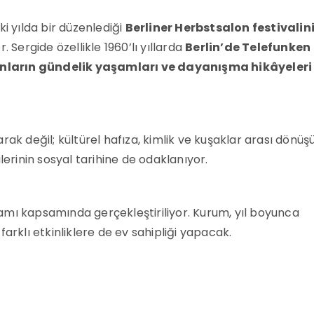
iki yılda bir düzenlediği
Berliner Herbstsalon festivalin
 Sergide özellikle 1960’lı yıllarda
Berlin’de Telefunken
ınların gündelik yaşamları ve dayanışma hikâyeleri
rak değil; kültürel hafıza, kimlik ve kuşaklar arası dönü
lerinin sosyal tarihine de odaklanıyor.
ramı kapsamında gerçekleştiriliyor. Kurum, yıl boyunca
arklı etkinliklere de ev sahipliği yapacak.