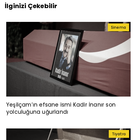
İlginizi Çekebilir
Sinema
Yeşilçam’ın efsane ismi Kadir İnanır son
yolculuğuna uğurlandı
Tiyatro