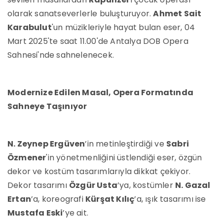
olarak sanatseverlerle buluşturuyor.
Ahmet Sait
Karabulut
'un müzikleriyle hayat bulan eser, 04
Mart 2025'te saat 11.00'de Antalya DOB Opera
Sahnesi'nde sahnelenecek.
Modernize Edilen Masal, Opera Formatında
Sahneye Taşınıyor
N. Zeynep Ergüven
’in metinleştirdiği ve
Sabri
Özmener
'in yönetmenliğini üstlendiği eser, özgün
dekor ve kostüm tasarımlarıyla dikkat çekiyor.
Dekor tasarımı
Özgür Usta
’ya, kostümler
N. Gazal
Ertan
’a, koreografi
Kürşat Kılıç
’a, ışık tasarımı ise
Mustafa Eski
’ye ait.