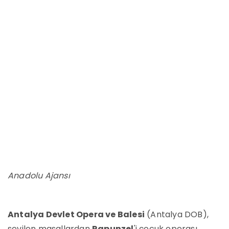
Anadolu Ajansı
Antalya Devlet Opera ve Balesi
(Antalya DOB),
sevilen masallardan
Rapunzel
'i çocuk operası