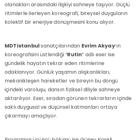
olanakları arasındaki ilişkiyi sahneye taşıyor. Güçlü
ritimlerle ilerleyen koreografi, bireysel duyguların
kolektif bir enerjiye dönüşmesini konu alıyor.
MDTistanbul
sanatçılarından
Evrim Akyay
’ın
koreografisini üstlendiği “
Rutin
” adlı eser ise
gündelik hayatın tekrar eden ritimlerine
odaklanıyor. Günlük yaşamın alışkanlıkları,
mekanikleşen hareketler ve bireyin bu döngü
içindeki varoluşu, dansın fiziksel diliyle sahneye
aktarılıyor. Eser, sıradan görünen tekrarların içinde
saklı duygusal ve düşünsel katmanları ortaya
çıkarmayı amaçlıyor.
Programın üçüncü bölümü ise Güney Koreli